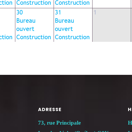
ADRESSE
H
73, rue Principale
H