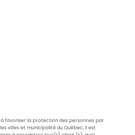
t à favoriser la protection des personnes par
 villes et municipalité du Québec, il est
iens à enregistrer leur(s) chien (s), quel