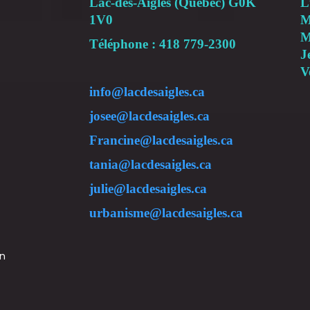
Lac-des-Aigles (Québec) G0K
L
1V0
M
M
Téléphone : 418 779-2300
J
V
info@lacdesaigles.ca
josee@lacdesaigles.ca
Francine@lacdesaigles.ca
tania@lacdesaigles.ca
julie@lacdesaigles.ca
urbanisme@lacdesaigles.ca
on