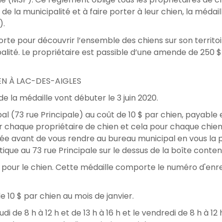
s de la municipalité et à faire porter à leur chien, la méda
).
orte pour découvrir l’ensemble des chiens sur son territoir
alité. Le propriétaire est passible d’une amende de 250 $ s
N À LAC-DES-AIGLES
e la médaille vont débuter le 3 juin 2020.
al (73 rue Principale) au coût de 10 $ par chien, payable
chaque propriétaire de chien et cela pour chaque chien. 
ée avant de vous rendre au bureau municipal en vous la pr
que au 73 rue Principale sur le dessus de la boîte contena
e pour le chien. Cette médaille comporte le numéro d'enre
de 10 $ par chien au mois de janvier.
udi de 8 h à 12 h et de 13 h à 16 h et le vendredi de 8 h 